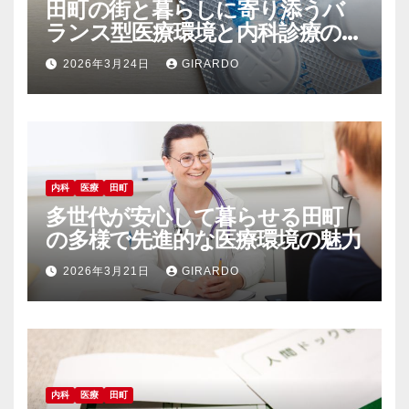
田町の街と暮らしに寄り添うバ
ランス型医療環境と内科診療の魅
力
2026年3月24日
GIRARDO
内科
医療
田町
多世代が安心して暮らせる田町
の多様で先進的な医療環境の魅力
2026年3月21日
GIRARDO
内科
医療
田町