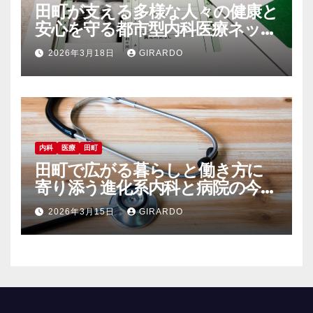
田町が支える多様な人々の健康と
安心を守る都市型内科医療ネット
ワーク
2026年3月18日
GIRARDO
内科
医療
田町
田町で広がる暮らしと働き方に
寄り添う進化系内科と病院の今と
未来
2026年3月15日
GIRARDO