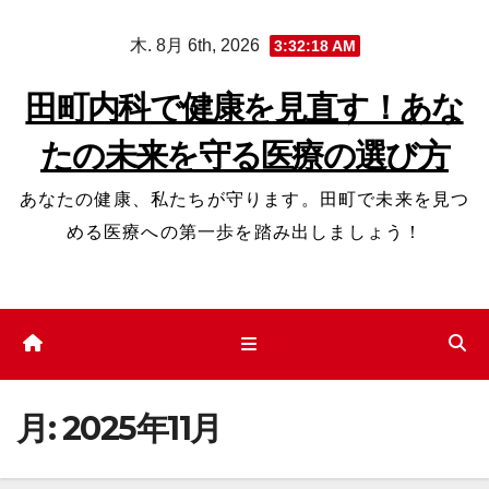
コ
木. 8月 6th, 2026
3:32:19 AM
ン
テ
田町内科で健康を見直す！あな
ン
たの未来を守る医療の選び方
ツ
へ
あなたの健康、私たちが守ります。田町で未来を見つ
ス
める医療への第一歩を踏み出しましょう！
キ
ッ
プ
月:
2025年11月