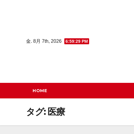
コ
ン
テ
ン
ツ
金. 8月 7th, 2026
6:59:31 PM
へ
ス
キ
ッ
プ
HOME
タグ:
医療