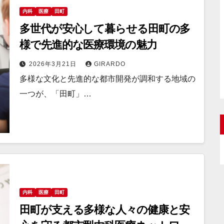
内科
医療
田町
多世代が安心して暮らせる田町の多
様で先進的な医療環境の魅力
2026年3月21日
GIRARDO
多様な文化と先進的な都市開発が調和する地域の
一つが、「田町」…
内科
医療
田町
田町が支える多様な人々の健康と安