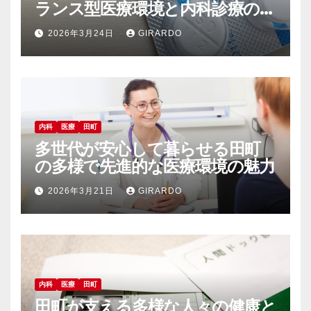
ランス型医療環境と内科診療の魅
力
2026年3月24日
GIRARDO
内科
医療
田町
多世代が安心して暮らせる田町
の多様で先進的な医療環境の魅力
2026年3月21日
GIRARDO
内科
医療
田町
田町が支える多様な人々の健康と