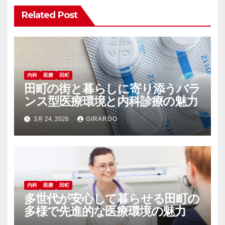
ョ
Related Post
ン
内科
医療
田町
田町の街と暮らしに寄り添うバラ
ンス型医療環境と内科診療の魅力
3月 24, 2026
GIRARDO
内科
医療
田町
多世代が安心して暮らせる田町の
多様で先進的な医療環境の魅力