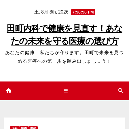
コ
土. 8月 8th, 2026
7:58:57 PM
ン
テ
田町内科で健康を見直す！あな
ン
たの未来を守る医療の選び方
ツ
へ
あなたの健康、私たちが守ります。田町で未来を見つ
ス
める医療への第一歩を踏み出しましょう！
キ
ッ
プ
内科
医療
田町