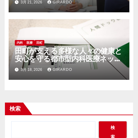
3月 21, 2026
GIRARDO
内科
医療
田町
田町が支える多様な人々の健康と
安心を守る都市型内科医療ネット
ワーク
3月 18, 2026
GIRARDO
検索
検
索