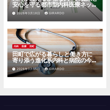
安心を守る都市型内科医療ネット
ワーク
2026年3月18日
GIRARDO
内科
医療
田町
田町で広がる暮らしと働き方に
寄り添う進化系内科と病院の今と
未来
2026年3月15日
GIRARDO