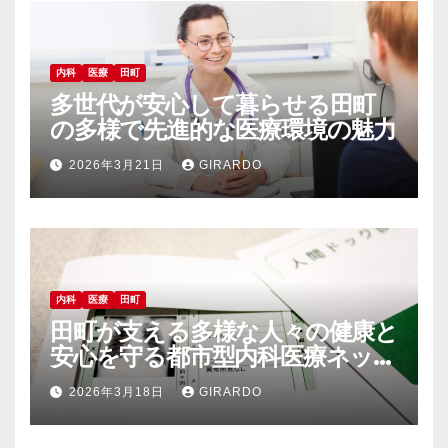
内科
医療
田町
多世代が安心して暮らせる田町
の多様で先進的な医療環境の魅力
2026年3月21日
GIRARDO
内科
医療
田町
田町が支える多様な人々の健康と
安心を守る都市型内科医療ネット
ワーク
2026年3月18日
GIRARDO