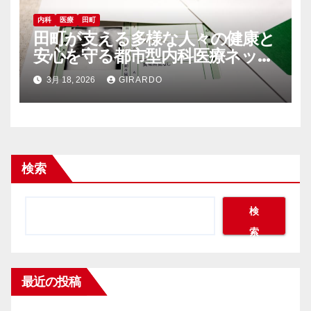
内科
医療
田町
田町が支える多様な人々の健康と
安心を守る都市型内科医療ネット
ワーク
3月 18, 2026
GIRARDO
検索
検
索
最近の投稿