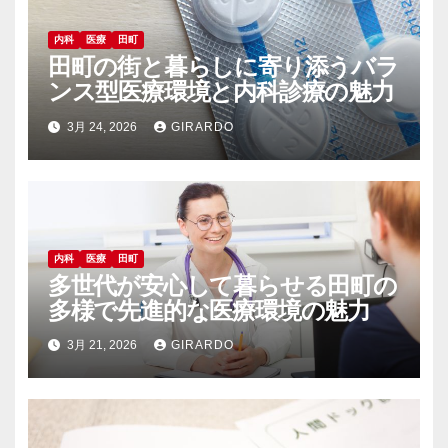
内科
医療
田町
田町の街と暮らしに寄り添うバラ
ンス型医療環境と内科診療の魅力
3月 24, 2026
GIRARDO
内科
医療
田町
多世代が安心して暮らせる田町の
多様で先進的な医療環境の魅力
3月 21, 2026
GIRARDO