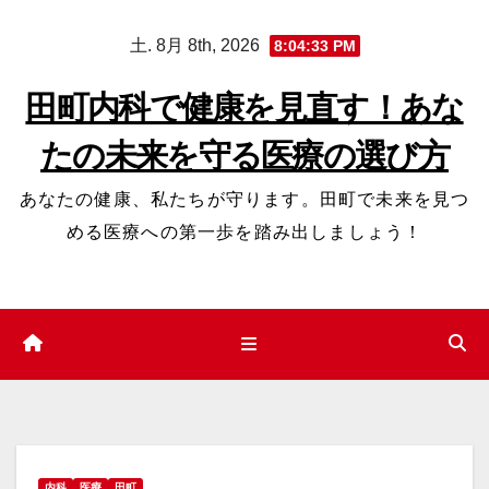
コ
土. 8月 8th, 2026
8:04:34 PM
ン
テ
田町内科で健康を見直す！あな
ン
たの未来を守る医療の選び方
ツ
へ
あなたの健康、私たちが守ります。田町で未来を見つ
ス
める医療への第一歩を踏み出しましょう！
キ
ッ
プ
内科
医療
田町