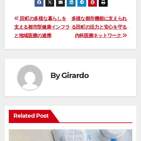
投
田町の多様な暮らしを
多様な都市機能に支えられ
支える都市型健康インフラ
る田町の活力と安心を守る
稿
と地域医療の連携
内科医療ネットワーク
ナ
ビ
ゲ
By
Girardo
ー
シ
ョ
Related Post
ン